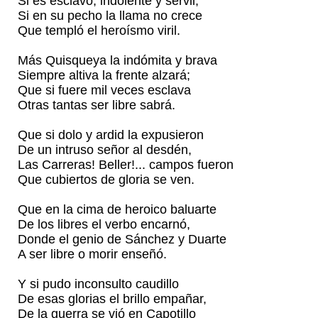
Si es esclavo, indolente y servil;
Si en su pecho la llama no crece
Que templó el heroísmo viril.
Más Quisqueya la indómita y brava
Siempre altiva la frente alzará;
Que si fuere mil veces esclava
Otras tantas ser libre sabrá.
Que si dolo y ardid la expusieron
De un intruso señor al desdén,
Las Carreras! Beller!... campos fueron
Que cubiertos de gloria se ven.
Que en la cima de heroico baluarte
De los libres el verbo encarnó,
Donde el genio de Sánchez y Duarte
A ser libre o morir enseñó.
Y si pudo inconsulto caudillo
De esas glorias el brillo empañar,
De la guerra se vió en Capotillo