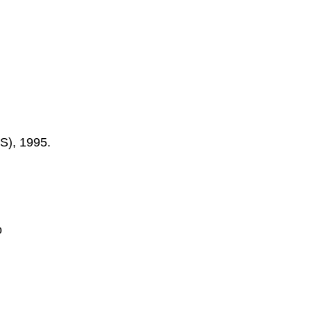
S), 1995.
o