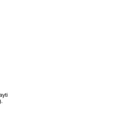
ayti
).